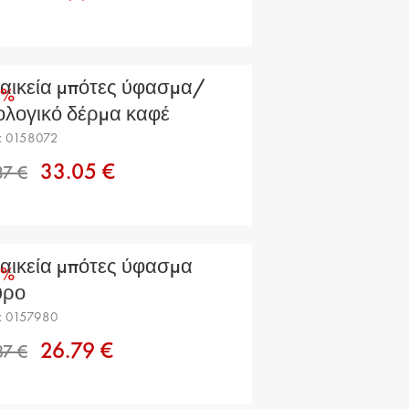
αικεία μπότες ύφασμα/
0%
ολογικό δέρμα καφέ
: 0158072
33.05 €
51.29 €
αικεία μπότες ύφασμα
0%
ύρο
: 0157980
26.79 €