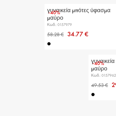
46.04 €
γυναικεία μπότες ύφασμα
-40%
μαύρο
Κωδ.: 0157979
34.77 €
γυναικεία
-40%
47.79 €
μαύρο
Κωδ.: 015796
2