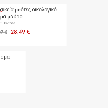
55.37 €
αικεία μπότες οικολογικό
1%
ρμα μαύρο
: 0157963
28.49 €
ασμα
44.87 €