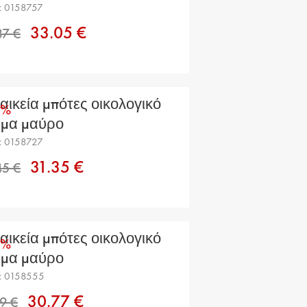
Μεγαλύτερη έκπτωση
: 0158757
33.05 €
αικεία μπότες οικολογικό
0%
55.37 €
ρμα μαύρο
: 0158727
31.35 €
αικεία μπότες οικολογικό
0%
ρμα μαύρο
: 0158555
52.45 €
30.77 €