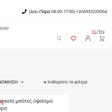
(Δευ-Παρα 08:00-17:00) +306933223004
ΟΥΆΡ
EL
/
EN
ΓΥΝΑΙΚΕΊΑ ΣΑΚΊΔΙΑ
ΓΥΝΑΙΚΕΊΕΣ ΚΟΜΨΈΣ ΤΣΆΝΤΕΣ
ΑΝΔΡΙΚΈΣ ΤΣΆΝΤΕΣ
ΙΝΌΜΗΣΗ
Καθαρίστε τα φίλτρα
ΓΥΝΑΙΚΕΊΑ ΠΟΡΤΟΦΌΛΙΑ
Νεότερο
Αύξουσα τιμή
ΑΝΔΡΙΚΆ ΠΟΡΤΟΦΌΛΙΑ
αικεία μπότες ύφασμα
0%
0€
Φθίνουσα τιμή
ύρο