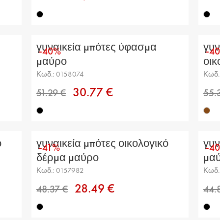
γυναικεία μπότες ύφασμα
γυν
-40%
-4
μαύρο
οικ
Κωδ.: 0158074
Κωδ.
30.77 €
49.53 €
ό
γυναικεία μπότες οικολογικό
γυν
-41%
-4
δέρμα μαύρο
μα
Κωδ.: 0157982
Κωδ.
28.49 €