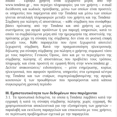
δίκαιο . Προφίλ χρήστη είναι ξεχωριστό μέρος από την
www.tendenz.gr , που περιέχει πληροφορίες για τον χρήστη – e-mail
διεύθυνση και κωδικός πρόσβασης, μέσω των οποίων είναι προσιτές
οι υπηρεσίες που παρέχονται από την Tendenz και μέσω των οποίων
γίνεται ανταλλαγή πληροφοριών μεταξύ του χρήστη και της Tendenz·
Σύμβαση για πώληση εξ αποστάσεως – κάθε σύμβαση που συνάφθηκε
βάσει πρότασης από την Tendenz και από χρήστη ως μέρος
συστήματος για αγορά προϊόντων ή για παροχή υπηρεσιών, κατά το
οποίο τα συμβαλλόμενα μέρη από την ημερομηνία της αποστολής της
πρότασης μέχρι τη σύναψη της σύμβασης δεν είναι σε φυσική επαφή
μεταξύ τους. Κάθε παραγγελία που έγινε ξεχωριστά αποτελεί
ξεχωριστή σύμβαση. Κατά την πραγματοποίηση ηλεκτρονικής
δήλωσης για σύναψη σύμβασης για πώληση ο χρήστης συμφωνεί τόσο
με τους παρόντες Γενικούς Όρους, όσο και με το περιεχόμενο της
σύμβασης πώλησης εξ αποστάσεως που προβλέπει τους τρόπους
πληρωμής και είναι προσιτή σε εμφανή θέση στην www.tendenz.gr .
Δελτίο/ ανακοινώσεις/ ειδοποιήσεις – μέσα ενημέρωσης, κυρίως
ηλεκτρονικά, που αφορούν προϊόντα, υπηρεσίες στα εμπορικά κέντρα
της Tendenz και των εταίρων, συμπεριλαμβανομένης της αγοράς
κουπονιών ή των προωθήσεων που προσφέρονται κατά κάποια
συγκεκριμένη χρονική περίοδο·
ІІІ. Εμπιστευτικότητα των δεδομένων που παρέχονται
3.1. Τα προσωπικά δεδομένα, τα οποία η Tendenz λαμβάνει κατά την
εγγραφή ή κατά τη σύναψη σύμβασης πώλησης χωρίς εγγραφή, θα
χρησιμοποιούνται αποκλειστικά για την εξυπηρέτηση των χρηστών –
παραλαβή και εκτέλεση παραγγελιών και επικοινωνία με τους χρήστες
σε περίπτωση προβλημάτων σχετικά με την παραγγελία.