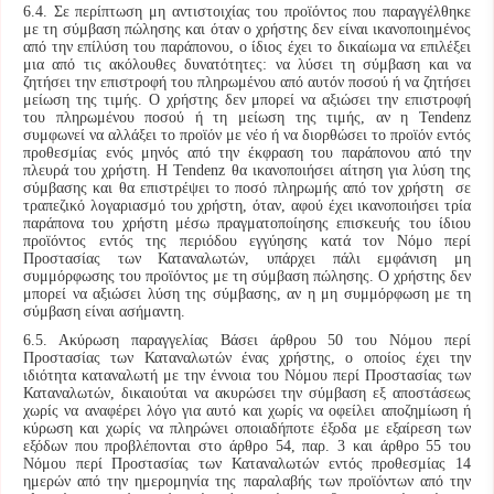
6.4. Σε περίπτωση μη αντιστοιχίας του προϊόντος που παραγγέλθηκε
με τη σύμβαση πώλησης και όταν ο χρήστης δεν είναι ικανοποιημένος
από την επίλύση του παράπονου, ο ίδιος έχει το δικαίωμα να επιλέξει
μια από τις ακόλουθες δυνατότητες: να λύσει τη σύμβαση και να
ζητήσει την επιστροφή του πληρωμένου από αυτόν ποσού ή να ζητήσει
μείωση της τιμής. Ο χρήστης δεν μπορεί να αξιώσει την επιστροφή
του πληρωμένου ποσού ή τη μείωση της τιμής, αν η Tendenz
συμφωνεί να αλλάξει το προϊόν με νέο ή να διορθώσει το προϊόν εντός
προθεσμίας ενός μηνός από την έκφραση του παράπονου από την
πλευρά του χρήστη. Η Tendenz θα ικανοποιήσει αίτηση για λύση της
σύμβασης και θα επιστρέψει το ποσό πληρωμής από τον χρήστη σε
τραπεζικό λογαριασμό του χρήστη, όταν, αφού έχει ικανοποιήσει τρία
παράπονα του χρήστη μέσω πραγματοποίησης επισκευής του ίδιου
προϊόντος εντός της περιόδου εγγύησης κατά τον Νόμο περί
Προστασίας των Καταναλωτών, υπάρχει πάλι εμφάνιση μη
συμμόρφωσης του προϊόντος με τη σύμβαση πώλησης. Ο χρήστης δεν
μπορεί να αξιώσει λύση της σύμβασης, αν η μη συμμόρφωση με τη
σύμβαση είναι ασήμαντη.
6.5. Ακύρωση παραγγελίας Βάσει άρθρου 50 του Νόμου περί
Προστασίας των Καταναλωτών ένας χρήστης, ο οποίος έχει την
ιδιότητα καταναλωτή με την έννοια του Νόμου περί Προστασίας των
Καταναλωτών, δικαιούται να ακυρώσει την σύμβαση εξ αποστάσεως
χωρίς να αναφέρει λόγο για αυτό και χωρίς να οφείλει αποζημίωση ή
κύρωση και χωρίς να πληρώνει οποιαδήποτε έξοδα με εξαίρεση των
εξόδων που προβλέπονται στο άρθρο 54, παρ. 3 και άρθρο 55 του
Νόμου περί Προστασίας των Καταναλωτών εντός προθεσμίας 14
ημερών από την ημερομηνία της παραλαβής των προϊόντων από την