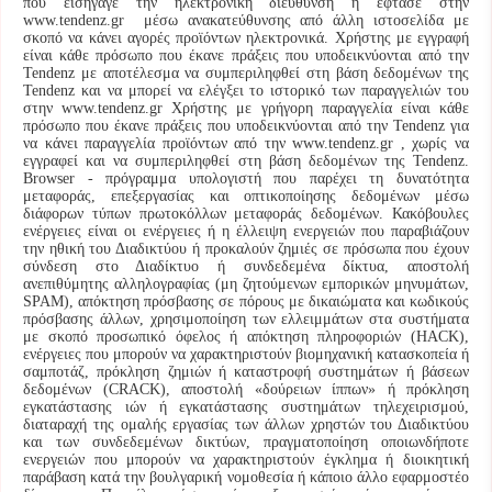
που εισήγαγε την ηλεκτρονική διεύθυνση ή έφτασε στην
www.tendenz.gr μέσω ανακατεύθυνσης από άλλη ιστοσελίδα με
σκοπό να κάνει αγορές προϊόντων ηλεκτρονικά. Χρήστης με εγγραφή
είναι κάθε πρόσωπο που έκανε πράξεις που υποδεικνύονται από την
Tendenz με αποτέλεσμα να συμπεριληφθεί στη βάση δεδομένων της
Tendenz και να μπορεί να ελέγξει το ιστορικό των παραγγελιών του
στην www.tendenz.gr Χρήστης με γρήγορη παραγγελία είναι κάθε
πρόσωπο που έκανε πράξεις που υποδεικνύονται από την Tendenz για
να κάνει παραγγελία προϊόντων από την www.tendenz.gr , χωρίς να
εγγραφεί και να συμπεριληφθεί στη βάση δεδομένων της Tendenz.
Browser - πρόγραμμα υπολογιστή που παρέχει τη δυνατότητα
μεταφοράς, επεξεργασίας και οπτικοποίησης δεδομένων μέσω
διάφορων τύπων πρωτοκόλλων μεταφοράς δεδομένων. Κακόβουλες
ενέργειες είναι οι ενέργειες ή η έλλειψη ενεργειών που παραβιάζουν
την ηθική του Διαδικτύου ή προκαλούν ζημιές σε πρόσωπα που έχουν
σύνδεση στο Διαδίκτυο ή συνδεδεμένα δίκτυα, αποστολή
ανεπιθύμητης αλληλογραφίας (μη ζητούμενων εμπορικών μηνυμάτων,
SPAM), απόκτηση πρόσβασης σε πόρους με δικαιώματα και κωδικούς
πρόσβασης άλλων, χρησιμοποίηση των ελλειμμάτων στα συστήματα
με σκοπό προσωπικό όφελος ή απόκτηση πληροφοριών (HACK),
ενέργειες που μπορούν να χαρακτηριστούν βιομηχανική κατασκοπεία ή
σαμποτάζ, πρόκληση ζημιών ή καταστροφή συστημάτων ή βάσεων
δεδομένων (CRACK), αποστολή «δούρειων ίππων» ή πρόκληση
εγκατάστασης ιών ή εγκατάστασης συστημάτων τηλεχειρισμού,
διαταραχή της ομαλής εργασίας των άλλων χρηστών του Διαδικτύου
και των συνδεδεμένων δικτύων, πραγματοποίηση οποιωνδήποτε
ενεργειών που μπορούν να χαρακτηριστούν έγκλημα ή διοικητική
παράβαση κατά την βουλγαρική νομοθεσία ή κάποιο άλλο εφαρμοστέο