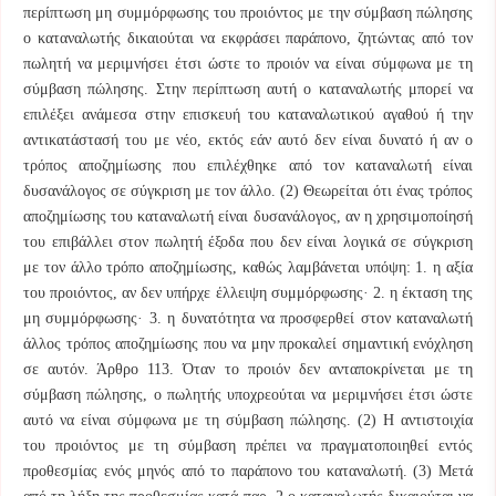
περίπτωση μη συμμόρφωσης του προιόντος με την σύμβαση πώλησης
ο καταναλωτής δικαιούται να εκφράσει παράπονο, ζητώντας από τον
πωλητή να μεριμνήσει έτσι ώστε το προιόν να είναι σύμφωνα με τη
σύμβαση πώλησης. Στην περίπτωση αυτή ο καταναλωτής μπορεί να
επιλέξει ανάμεσα στην επισκευή του καταναλωτικού αγαθού ή την
αντικατάστασή του με νέο, εκτός εάν αυτό δεν είναι δυνατό ή αν ο
τρόπος αποζημίωσης που επιλέχθηκε από τον καταναλωτή είναι
δυσανάλογος σε σύγκριση με τον άλλο. (2) Θεωρείται ότι ένας τρόπος
αποζημίωσης του καταναλωτή είναι δυσανάλογος, αν η χρησιμοποίησή
του επιβάλλει στον πωλητή έξοδα που δεν είναι λογικά σε σύγκριση
με τον άλλο τρόπο αποζημίωσης, καθώς λαμβάνεται υπόψη: 1. η αξία
του προιόντος, αν δεν υπήρχε έλλειψη συμμόρφωσης· 2. η έκταση της
μη συμμόρφωσης· 3. η δυνατότητα να προσφερθεί στον καταναλωτή
άλλος τρόπος αποζημίωσης που να μην προκαλεί σημαντική ενόχληση
σε αυτόν. Άρθρο 113. Όταν το προιόν δεν ανταποκρίνεται με τη
σύμβαση πώλησης, ο πωλητής υποχρεούται να μεριμνήσει έτσι ώστε
αυτό να είναι σύμφωνα με τη σύμβαση πώλησης. (2) Η αντιστοιχία
του προιόντος με τη σύμβαση πρέπει να πραγματοποιηθεί εντός
προθεσμίας ενός μηνός από το παράπονο του καταναλωτή. (3) Μετά