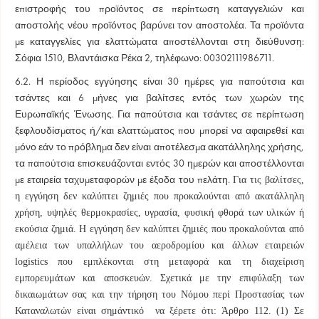
επιστροφής του προϊόντος σε περίπτωση καταγγελιών και
αποστολής νέου προϊόντος βαρύνει τον αποστολέα. Τα προϊόντα
με καταγγελίες για ελαττώματα αποστέλλονται στη διεύθυνση:
Σόφια 1510, Βλαντάισκα Ρέκα 2, τηλέφωνο: 00302111986711.
6.2. Η περίοδος εγγύησης είναι 30 ημέρες για παπούτσια και
τσάντες και 6 μήνες για βαλίτσες εντός των χωρών της
Ευρωπαϊκής Ένωσης. Για παπούτσια και τσάντες σε περίπτωση
ξεφλουδίσματος ή/και ελαττώματος που μπορεί να αφαιρεθεί και
μόνο εάν το πρόβλημα δεν είναι αποτέλεσμα ακατάλληλης χρήσης,
τα παπούτσια επισκευάζονται εντός 30 ημερών και αποστέλλονται
με εταιρεία ταχυμεταφορών με έξοδα του πελάτη.
Για τις βαλίτσες,
η εγγύηση δεν καλύπτει ζημιές που προκαλούνται από ακατάλληλη
χρήση, υψηλές θερμοκρασίες, υγρασία, φυσική φθορά των υλικών ή
εκούσια ζημιά. Η εγγύηση δεν καλύπτει ζημιές που προκαλούνται από
αμέλεια των υπαλλήλων του αεροδρομίου και άλλων εταιρειών
logistics που εμπλέκονται στη μεταφορά και τη διαχείριση
εμπορευμάτων και αποσκευών.
Σχετικά με την επιφύλαξη των
δικαιωμάτων σας και την τήρηση του Νόμου περί Προστασίας των
Καταναλωτών είναι σημάντικό να ξέρετε ότι: Άρθρο 112. (1) Σε