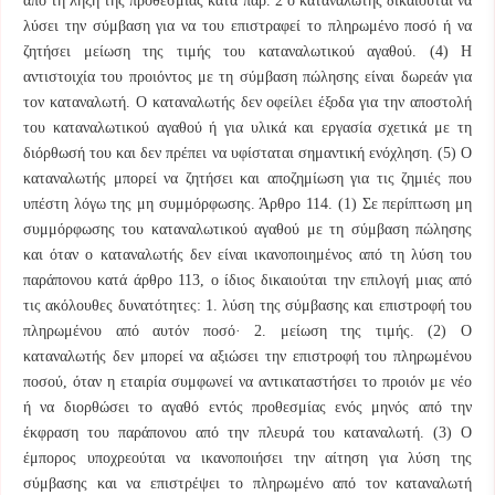
από τη λήξη της προθεσμίας κατά παρ. 2 ο καταναλωτής δικαιούται να
λύσει την σύμβαση για να του επιστραφεί το πληρωμένο ποσό ή να
ζητήσει μείωση της τιμής του καταναλωτικού αγαθού. (4) Η
αντιστοιχία του προιόντος με τη σύμβαση πώλησης είναι δωρεάν για
τον καταναλωτή. Ο καταναλωτής δεν οφείλει έξοδα για την αποστολή
του καταναλωτικού αγαθού ή για υλικά και εργασία σχετικά με τη
διόρθωσή του και δεν πρέπει να υφίσταται σημαντική ενόχληση. (5) Ο
καταναλωτής μπορεί να ζητήσει και αποζημίωση για τις ζημιές που
υπέστη λόγω της μη συμμόρφωσης. Άρθρο 114. (1) Σε περίπτωση μη
συμμόρφωσης του καταναλωτικού αγαθού με τη σύμβαση πώλησης
και όταν ο καταναλωτής δεν είναι ικανοποιημένος από τη λύση του
παράπονου κατά άρθρο 113, ο ίδιος δικαιούται την επιλογή μιας από
τις ακόλουθες δυνατότητες: 1. λύση της σύμβασης και επιστροφή του
πληρωμένου από αυτόν ποσό· 2. μείωση της τιμής. (2) Ο
καταναλωτής δεν μπορεί να αξιώσει την επιστροφή του πληρωμένου
ποσού, όταν η εταιρία συμφωνεί να αντικαταστήσει το προιόν με νέο
ή να διορθώσει το αγαθό εντός προθεσμίας ενός μηνός από την
έκφραση του παράπονου από την πλευρά του καταναλωτή. (3) Ο
έμπορος υποχρεούται να ικανοποιήσει την αίτηση για λύση της
σύμβασης και να επιστρέψει το πληρωμένο από τον καταναλωτή