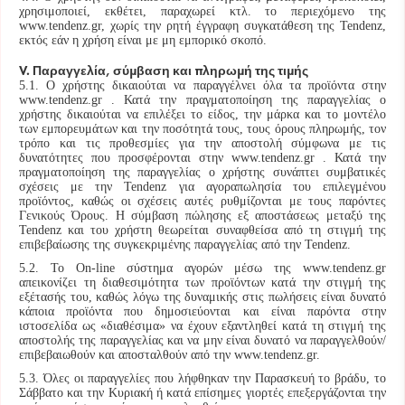
χρησιμοποιεί, εκθέτει, παραχωρεί κτλ. το περιεχόμενο της
www.tendenz.gr, χωρίς την ρητή έγγραφη συγκατάθεση της Tendenz,
εκτός εάν η χρήση είναι με μη εμπορικό σκοπό.
V. Παραγγελία, σύμβαση και πληρωμή της τιμής
5.1. Ο χρήστης δικαιούται να παραγγέλνει όλα τα προϊόντα στην
www.tendenz.gr . Κατά την πραγματοποίηση της παραγγελίας ο
χρήστης δικαιούται να επιλέξει το είδος, την μάρκα και το μοντέλο
των εμπορευμάτων και την ποσότητά τους, τους όρους πληρωμής, τον
τρόπο και τις προθεσμίες για την αποστολή σύμφωνα με τις
δυνατότητες που προσφέρονται στην www.tendenz.gr . Κατά την
πραγματοποίηση της παραγγελίας ο χρήστης συνάπτει συμβατικές
σχέσεις με την Tendenz για αγοραπωλησία του επιλεγμένου
προϊόντος, καθώς οι σχέσεις αυτές ρυθμίζονται με τους παρόντες
Γενικούς Όρους. Η σύμβαση πώλησης εξ αποστάσεως μεταξύ της
Tendenz και του χρήστη θεωρείται συναφθείσα από τη στιγμή της
επιβεβαίωσης της συγκεκριμένης παραγγελίας από την Tendenz.
5.2. Το Оn-line σύστημα αγορών μέσω της www.tendenz.gr
απεικονίζει τη διαθεσιμότητα των προϊόντων κατά την στιγμή της
εξέτασής του, καθώς λόγω της δυναμικής στις πωλήσεις είναι δυνατό
κάποια προϊόντα που δημοσιεύονται και είναι παρόντα στην
ιστοσελίδα ως «διαθέσιμα» να έχουν εξαντληθεί κατά τη στιγμή της
αποστολής της παραγγελίας και να μην είναι δυνατό να παραγγελθούν/
επιβεβαιωθούν και αποσταλθούν από την www.tendenz.gr.
5.3. Όλες οι παραγγελίες που λήφθηκαν την Παρασκευή το βράδυ, το
Σάββατο και την Κυριακή ή κατά επίσημες γιορτές επεξεργάζονται την