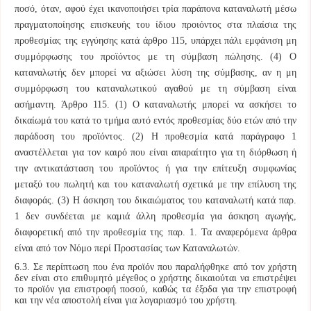
ποσό, όταν, αφού έχει ικανοποιήσει τρία παράπονα καταναλωτή μέσω
πραγματοποίησης επισκευής του ίδιου προιόντος στα πλαίσια της
προθεσμίας της εγγύησης κατά άρθρο 115, υπάρχει πάλι εμφάνιση μη
συμμόρφωσης του προϊόντος με τη σύμβαση πώλησης. (4) Ο
καταναλωτής δεν μπορεί να αξιώσει λύση της σύμβασης, αν η μη
συμμόρφωση του καταναλωτικού αγαθού με τη σύμβαση είναι
ασήμαντη. Άρθρο 115. (1) Ο καταναλωτής μπορεί να ασκήσει το
δικαίωμά του κατά το τμήμα αυτό εντός προθεσμίας δύο ετών από την
παράδοση του προϊόντος. (2) Η προθεσμία κατά παράγραφο 1
αναστέλλεται για τον καιρό που είναι απαραίτητο για τη διόρθωση ή
την αντικατάσταση του προϊόντος ή για την επίτευξη συμφωνίας
μεταξύ του πωλητή και του καταναλωτή σχετικά με την επίλυση της
διαφοράς. (3) Η άσκηση του δικαιώματος του καταναλωτή κατά παρ.
1 δεν συνδέεται με καμιά άλλη προθεσμία για άσκηση αγωγής,
διαφορετική από την προθεσμία της παρ. 1. Τα αναφερόμενα άρθρα
είναι από τον Νόμο περί Προστασίας των Καταναλωτών.
6.3. Σε περίπτωση που ένα προϊόν που παραλήφθηκε από τον χρήστη
δεν είναι στο επιθυμητό μέγεθος ο χρήστης δικαιούται να επιστρέψει
το προϊόν για επιστροφή ποσού, καθώς τα έξοδα για την επιστροφή
και την νέα αποστολή είναι για λογαριασμό του χρήστη.