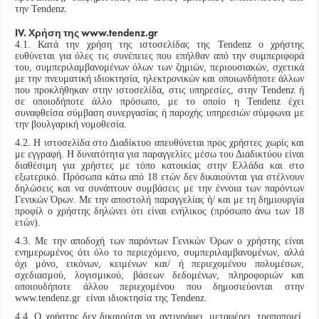
την Tendenz.
ІV. Χρήση της www.tendenz.gr
4.1. Κατά την χρήση της ιστοσελίδας της Tendenz ο χρήστης
ευθύνεται για όλες τις συνέπειες που επήλθαν από την συμπεριφορά
του, συμπεριλαμβανομένων όλων των ζημιών, περιουσιακών, σχετικά
με την πνευματική ιδιοκτησία, ηλεκτρονικών και οποιωνδήποτε άλλων
που προκλήθηκαν στην ιστοσελίδα, στις υπηρεσίες, στην Tendenz ή
σε οποιοδήποτε άλλο πρόσωπο, με το οποίο η Tendenz έχει
συναφθείσα σύμβαση συνεργασίας ή παροχής υπηρεσιών σύμφωνα με
την βουλγαρική νομοθεσία.
4.2. Η ιστοσελίδα στο Διαδίκτυο απευθύνεται προς χρήστες χωρίς και
με εγγραφή. Η δυνατότητα για παραγγελίες μέσω του Διαδικτύου είναι
διαθέσιμη για χρήστες με τόπο κατοικίας στην Ελλάδα και στο
εξωτερικό. Πρόσωπα κάτω από 18 ετών δεν δικαιούνται για στέλνουν
δηλώσεις και να συνάπτουν συμβάσεις με την έννοια των παρόντων
Γενικών Όρων. Με την αποστολή παραγγελίας ή/ και με τη δημιουργία
προφίλ ο χρήστης δηλώνει ότι είναι ενήλικος (πρόσωπο άνω των 18
ετών).
4.3. Με την αποδοχή των παρόντων Γενικών Όρων ο χρήστης είναι
ενημερωμένος ότι όλο το περιεχόμενο, συμπεριλαμβανομένων, αλλά
όχι μόνο, εικόνων, κειμένων και/ ή περιεχομένου πολυμέσων,
σχεδιασμού, λογισμικού, βάσεων δεδομένων, πληροφοριών και
οποιουδήποτε άλλου περιεχομένου που δημοσιεύονται στην
www.tendenz.gr είναι ιδιοκτησία της Tendenz.
4.4. Ο χρήστης δεν δικαιούται να αντιγράφει, μεταφέρει, τροποποιεί,