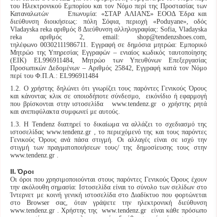
του Ηλεκτρονικού Εμπορίου και τον Νόμο περί της Προστασίας των
Καταναλωτών Επωνυμία: «ΣΤΑΡ ΑΛΙΑΝΣ» ΕΟΟΔ Έδρα και
διεύθυνση διοικήσεως: πόλη Σόφια, περιοχή «Poduyane», οδός
Vladayska reka αριθμός 8 Διεύθυνση αλληλογραφίας: Sofia, Vladayska
reka αριθμός 2, email: shop@tendenzshoes.com,
τηλέφωνο 00302111986711. Εγγραφή σε δημόσια μητρώα: Εμπορικό
Μητρώο της Υπηρεσίας Εγγραφών – ενιαίος κωδικός ταυτοποίησης
(ΕΙΚ) EL996911484, Μητρώο των Υπευθύνων Επεξεργασίας
Προσωπικών Δεδομένων – Αριθμός 25842, Εγγραφή κατά τον Νόμο
περί του Φ.Π.Α.: EL996911484
1.2. Ο χρήστης δηλώνει ότι γνωρίζει τους παρόντες Γενικούς Όρους
και κάνοντας κλικ σε οποιοδήποτε σύνδεσμο, εικόνίδιο ή εφαρμογή
που βρίσκονται στην ιστοσελίδα www.tendenz.gr ο χρήστης ρητά
και ανεπιφύλακτα συμφωνεί με αυτούς.
1.3. Η Tendenz διατηρεί το δικαίωμα να αλλάζει το σχεδιασμό της
ιστοσελίδας www.tendenz.gr , το περιεχόμενό της και τους παρόντες
Γενικούς Όρους ανά πάσα στιγμή. Οι αλλαγές είναι σε ισχύ την
στιγμή των πραγματοποιήσεων τους/ της δημοσίευσης τους στην
www.tendenz.gr .
ІІ. Όροι
Οι όροι που χρησιμοποιούνται στους παρόντες Γενικούς Όρους έχουν
την ακόλουθη σημασία: Ιστοσελίδα είναι το σύνολο των σελίδων στο
Ίντερνετ με κοινή γενική ιστοσελίδα στο Διαδίκτυο που φορτώνεται
στο Browser σας, όταν γράψετε την ηλεκτρονική διεύθυνση
www.tendenz.gr . Χρήστης της www.tendenz.gr είναι κάθε πρόσωπο