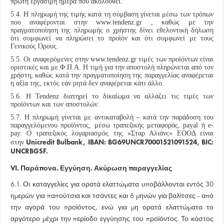
πρώτη εργάσιμη ημέρα που ακολουθεί.
5.4. Η πληρωμή της τιμής κατά τη σύμβαση γίνεται μέσω των τρόπων
που αναφέρονται στην www.tendenz.gr , καθώς με την
πραγματοποίηση της πληρωμής ο χρήστης δίνει εθελοντική δήλωση
ότι συμφωνεί να πληρώσει το προϊόν και ότι συμφωνεί με τους
Γενικούς Όρους.
5.5. Οι αναφερόμενες στην www.tendenz.gr τιμές των προϊόντων είναι
οριστικές και με Φ.Π.Α. Η τιμή για την αποστολή πληρώνεται από τον
χρήστη, καθώς κατά την πραγματοποίηση της παραγγελίας αναφέρεται
η αξία της, εκτός εάν ρητά δεν αναφέρεται κάτι άλλο.
5.6. Η Tendenz διατηρεί το δικαίωμα να αλλάζει τις τιμές των
προϊόντων και των αποστολών.
5.7. Η πληρωμή γίνεται με αντικαταβολή – κατά την παράδοση του
παραγγελόμενου προϊόντος, μέσω τραπεζικής μεταφοράς, payal ή e-
pay. Ο τραπεζικός λογαριασμός της «Σταρ Αλιάνς» ΕΟΟΔ είναι
Unicredit Bulbank, IBAN: BG69UNCR70001521091524, BIC:
στην
UNCRBGSF.
VІ. Παράπονα. Εγγύηση. Ακύρωση παραγγελίας
6.1. Οι καταγγελίες για ορατά ελαττώματα υποβάλλονται εντός 30
ημερών για παπούτσια και τσάντες και 6 μηνών για βαλίτσες - από
την αγορά του προϊόντος, ενώ για μη ορατά ελαττώματα το
αργότερο μέχρι την περίοδο εγγύησης του προϊόντος. Το κόστος