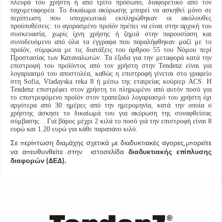
πλευρά του χρήστη ή από τρίτο πρόσωπο, διαφορετικό από τον
ταχυμεταφορέα. Το δικαίωμα ακύρωσης μπορεί να ασκηθεί μόνο σε
περίπτωση που υποχρεωτικά εκπληρώθηκαν οι ακόλουθες
προϋποθέσεις: το αγορασμένο προϊόν πρέπει να είναι στην αρχική του
συσκευασία, χωρίς ίχνη χρήσης ή ζημιά στην παρουσίαση και
συνοδευόμενο από όλα τα έγγραφα που παραλήφθηκαν μαζί με το
προϊόν, σύμφωνα με τις διατάξεις του άρθρου 55 του Νόμου περί
Προστασίας των Καταναλωτών. Τα έξοδα για την μεταφορά κατά την
επιστροφή του προϊόντος από τον χρήστη στην Tendenz είναι για
λογαριασμό του αποστολέα, καθώς η επιστροφή γίνεται στο γραφείο
στη Sofia, Vladayska reka 8 ή μέσω της εταιρείας κούριερ ACS. Η
Tendenz επιστρέφει στον χρήστη το πληρωμένο από αυτόν ποσό για
το επιστρεφόμενο προϊόν στον τραπεζικό λογαριασμό του χρήστη όχι
αργότερα από 30 ημέρες από την ημερομηνία, κατά την οποία ο
χρήστης άσκησε το δικαίωμά του για ακύρωση της συναφθείσας
σύμβασης. . Γιά βάρος μέχρι 2 κιλά το ποσό γιά την επιστροφή είναι 8
ευρώ και 1.20 ευρώ για κάθε παραπάνο κιλό.
Σε περίπτωση διαμάχης σχετικά με διαδυκτιακές αγορες,μπορείτε
να απευθυνθείτε στην ιστοσελίδα
διαδυκτιακής επίπλυσης
διαφορών (ΔΕΔ).