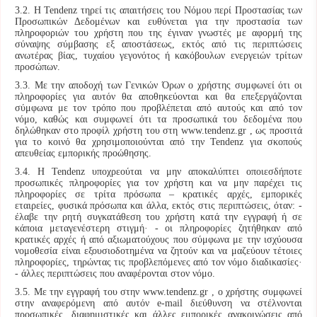
3.2. Η Tendenz τηρεί τις απαιτήσεις του Νόμου περί Προστασίας των
Προσωπικών Δεδομένων και ευθύνεται για την προστασία των
πληροφοριών του χρήστη που της έγιναν γνωστές με αφορμή της
σύναψης σύμβασης εξ αποστάσεως, εκτός από τις περιπτώσεις
ανωτέρας βίας, τυχαίου γεγονότος ή κακόβουλων ενεργειών τρίτων
προσώπων.
3.3. Με την αποδοχή των Γενικών Όρων ο χρήστης συμφωνεί ότι οι
πληροφορίες για αυτόν θα αποθηκεύονται και θα επεξεργάζονται
σύμφωνα με τον τρόπο που προβλέπεται από αυτούς και από τον
νόμο, καθώς και συμφωνεί ότι τα προσωπικά του δεδομένα που
δηλώθηκαν στο προφίλ χρήστη του στη www.tendenz.gr , ως προσιτά
για το κοινό θα χρησιμοποιούνται από την Tendenz για σκοπούς
απευθείας εμπορικής προώθησης.
3.4. Η Tendenz υποχρεούται να μην αποκαλύπτει οποιεσδήποτε
προσωπικές πληροφορίες για τον χρήστη και να μην παρέχει τις
πληροφορίες σε τρίτα πρόσωπα – κρατικές αρχές, εμπορικές
εταιρείες, φυσικά πρόσωπα και άλλα, εκτός στις περιπτώσεις, όταν: -
έλαβε την ρητή συγκατάθεση του χρήστη κατά την εγγραφή ή σε
κάποια μεταγενέστερη στιγμή· - οι πληροφορίες ζητήθηκαν από
κρατικές αρχές ή από αξιωματούχους που σύμφωνα με την ισχύουσα
νομοθεσία είναι εξουσιοδοτημένα να ζητούν και να μαζεύουν τέτοιες
πληροφορίες, τηρώντας τις προβλεπόμενες από τον νόμο διαδικασίες·
- άλλες περιπτώσεις που αναφέρονται στον νόμο.
3.5. Με την εγγραφή του στην www.tendenz.gr , ο χρήστης συμφωνεί
στην αναφερόμενη από αυτόν е-mail διεύθυνση να στέλνονται
προσωπικές, διαφημιστικές και άλλες εμπορικές ανακοινώσεις από