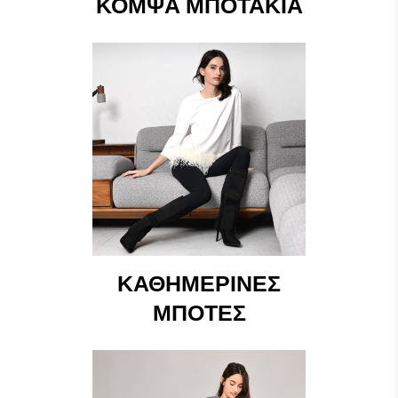
ΚΟΜΨΆ ΜΠΟΤΆΚΙΑ
ΚΑΘΗΜΕΡΙΝΈΣ
ΜΠΌΤΕΣ