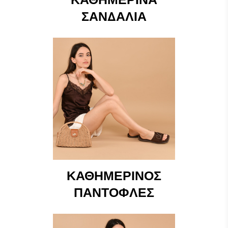
ΣΑΝΔΆΛΙΑ
ΚΑΘΗΜΕΡΙΝΌΣ
ΠΑΝΤΌΦΛΕΣ