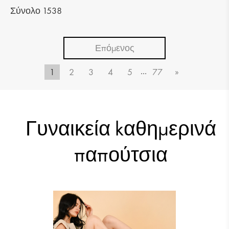
Σύνολο 1538
Επόμενος
...
1
2
3
4
5
77
»
45.59 €
45.59 €
Γυναικεία kαθημερινά
παπούτσια
45.59 €
45.59 €