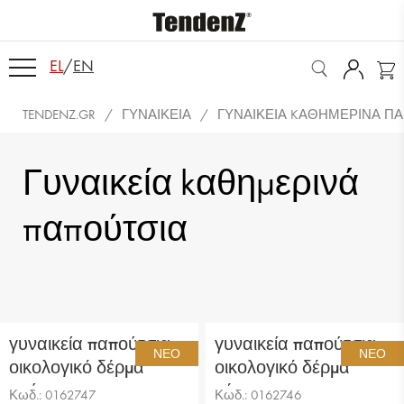
EL
/
EN
TENDENZ.GR
ΓΥΝΑΙΚΕΊΑ
ΓΥΝΑΙΚΕΊΑ KΑΘΗΜΕΡΙΝΆ Π
Γυναικεία kαθημερινά
παπούτσια
γυναικεία παπούτσια
γυναικεία παπούτσια
ΝΈΟ
ΝΈΟ
οικολογικό δέρμα
οικολογικό δέρμα
μαύρο
κόκκινες
Κωδ.: 0162747
Κωδ.: 0162746