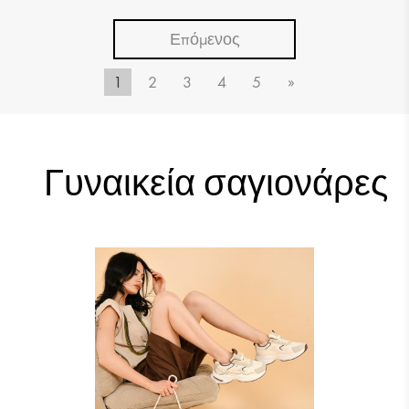
Επόμενος
1
2
3
4
5
»
17.09 €
17.09 €
Γυναικεία σαγιονάρες
17.09 €
21.65 €