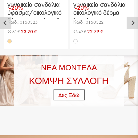
γυναικεία σανδάλια
γυναικεία σανδάλια
-20%
-20%
ύφασμα/οικολογικό
οικολογικό δέρμα
δέρμα ανοιχτό μπεζ
λευκά
Κωδ.: 0160325
Κωδ.: 0160322
23.70 €
22.79 €
ΝΕΑ ΜΟΝΤΕΛΑ
ΚΟΜΨΗ ΣΥΛΛΟΓΗ
Δες Εδώ