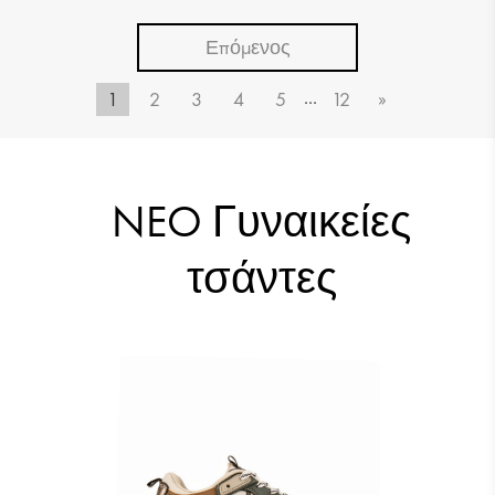
Επόμενος
...
1
2
3
4
5
12
»
NEO Γυναικείες
τσάντες