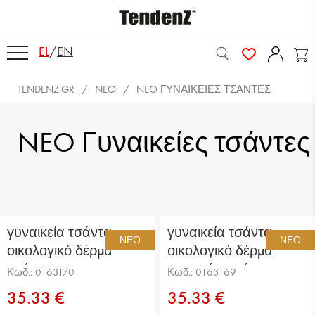
EL
/
EN
TENDENZ.GR
NEO
NEO ΓΥΝΑΙΚΕΊΕΣ ΤΣΆΝΤΕΣ
NEO Γυναικείες τσάντες
γυναικεία τσάντα
γυναικεία τσάντα
ΝΈΟ
ΝΈΟ
οικολογικό δέρμα
οικολογικό δέρμα
μαύρη
ανοιχτό καφέ
Κωδ.: 0163170
Κωδ.: 0163169
35.33 €
35.33 €