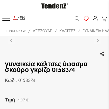
EL
/
EN
TENDENZ.GR
ΑΞΕΣΟΥΆΡ
ΚΆΛΤΣΕΣ
ΓΥΝΑΙΚΕΊΑ ΚΆ
γυναικεία κάλτσες ύφασμα
σκούρο γκρίζο 0158374
Κωδ.: 0158374
Τιμή
4.07 €